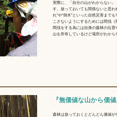
実際に、「自分の山がわからない」
す。放っておいても関係ないと思わ
れ”や“倒木”といった自然災害まで
こさないようにするためには間伐（
間伐をする為には自身の森林の位置
山を所有しているけど場所がわから
『無価値な山から価値
森林は放っておくとどんどん価値が