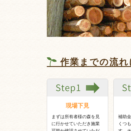
作業までの流れ
現場下見
まずは所有者様の森を見
補助
に行かせていただき施業
くつ
可能か確認させていただ
す。