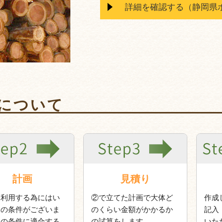
詳細を確認する（静岡県
について
計画
見積り
金利用する為にはい
②で立てた計画で大体ど
作成
もの条件がございま
のくらい金額がかかるか
記入
その条件に適合する
の試算をします。
いた