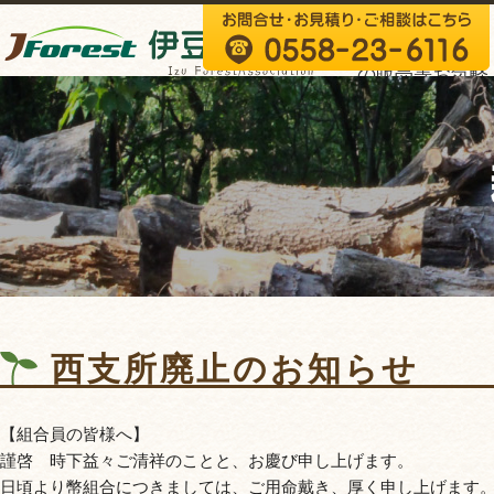
森林伐採・木材
の販売等お気軽
にご相談くださ
い。
西支所廃止のお知らせ
【組合員の皆様へ】
謹啓 時下益々ご清祥のことと、お慶び申し上げます。
日頃より幣組合につきましては、ご用命戴き、厚く申し上げます