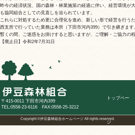
昨今の経済状況、国の森林・林業施策の経過に伴い、経営環境が
も協同組合としての見直しを迫られています。
これらに対処するため更に合理化を進め、新しい形で経営を行う
西支所で行っていた業務は本所（下田市河内399）で引き継ぎます
暫くの間、ご迷惑をお掛けすると思いますが、ご理解・ご協力の
【廃止日】令和2年7月31日
トップペー
〒415-0011 下田市河内399
TEL:0558-23-6116 FAX:0558-25-3212
Copyright ©伊豆森林組合ホームページ All rights reserved.
ジ